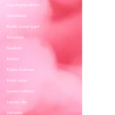
Juppihippipunkkari
Jäätelökesä
Kaikki nuoret tyypit
Keinutaan
Kesäkatu
Kesäyö
Kultaa hiuksissa
Kohta sataa
Levoton tuhkimo
Lupaan olla
Lähtisitkö