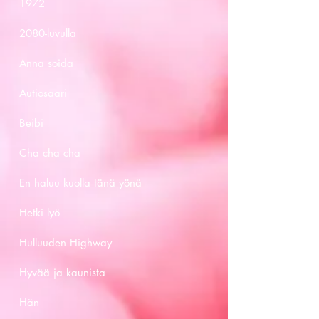
1972
2080-luvulla
Anna soida
Autiosaari
Beibi
Cha cha cha
En haluu kuolla tänä yönä
Hetki lyö
Hulluuden Highway
Hyvää ja kaunista
Hän