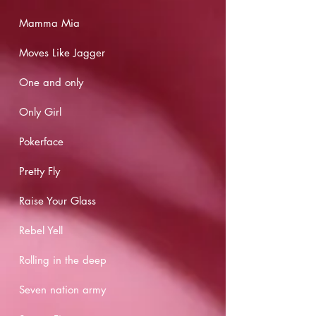
Mamma Mia
Moves Like Jagger
One and only
Only Girl
Pokerface
Pretty Fly
Raise Your Glass
Rebel Yell
Rolling in the deep
Seven nation army