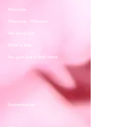
Wannabe
Whenever, Wherever
We found love
What is love
You give love a bad name
Suomenkieliset: