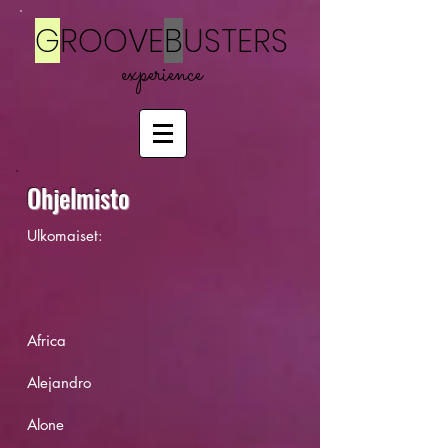
G
ROOVE
B
USTERS
exp
erience
Ohjelmisto
Ulkomaiset:
Africa
Alejandro
Alone