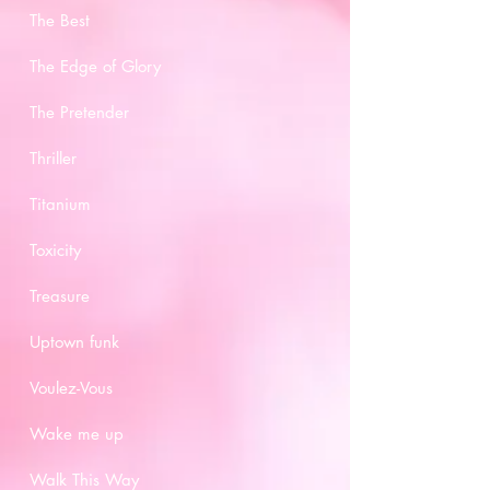
The Best
The Edge of Glory
The Pretender
Thriller
Titanium
Toxicity
Treasure
Uptown funk
Voulez-Vous
Wake me up
Walk This Way