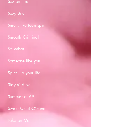
Sex on Fire
Sexy Bitch
Smells like teen spirit
Smooth Criminal
So What
Someone like you
Spice up your life
Stayin’ Alive
Summer of 69
Sweet Child O’mine
Take on Me