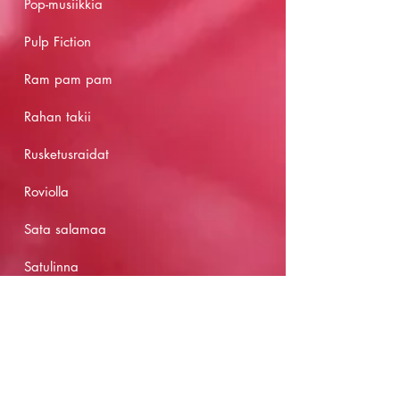
Pop-musiikkia
Pulp Fiction
Ram pam pam
Rahan takii
Rusketusraidat
Roviolla
Sata salamaa
Satulinna
Sinä lähdit pois
Supernaiset
Syntisten pöytä